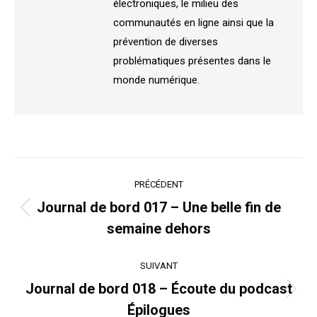
électroniques, le milieu des
communautés en ligne ainsi que la
prévention de diverses
problématiques présentes dans le
monde numérique.
Navigation
PRÉCÉDENT
article
Journal de bord 017 – Une belle fin de
Article
semaine dehors
précédent
:
SUIVANT
Journal de bord 018 – Écoute du podcast
Article
Épilogues