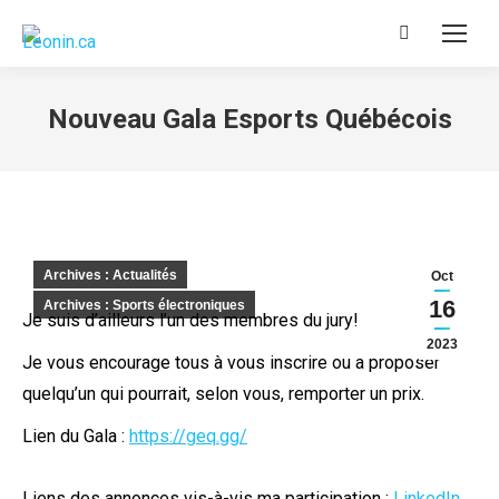
Recherche
:
Nouveau Gala Esports Québécois
Archives : Actualités
Oct
16
Archives : Sports électroniques
Je suis d’ailleurs l’un des membres du jury!
2023
Je vous encourage tous à vous inscrire ou a proposer
quelqu’un qui pourrait, selon vous, remporter un prix.
Lien du Gala :
https://geq.gg/
Liens des annonces vis-à-vis ma participation :
LinkedIn
,