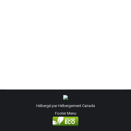
XCOM 2 : Premières impressions (avec
Gameplay)
Blogue vidéoludique
,
Jeux vidéo
Par
François «Leonin» Savard
11/05/2016
Ça faisait longtemps que je voulais y jouer! Le
premier était l’un des meilleurs jeux tour par tour
que j’ai eu la chance d’essayer.
Hébergé par
Hébergement Canada
Footer Menu