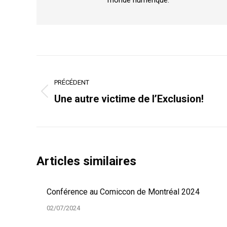
monde numérique.
Navigation
article
PRÉCÉDENT
Article
Une autre victime de l’Exclusion!
précédent
:
Articles similaires
Conférence au Comiccon de Montréal 2024
02/07/2024