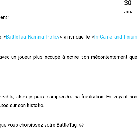
30
2016
ent :
e «
BattleTag Naming Policy
» ainsi que le «
In-Game and Foru
 avec un joueur plus occupé à écrire son mécontentement qu
ssible, alors je peux comprendre sa frustration. En voyant so
utes sur son histoire.
rsque vous choisissez votre BattleTag. 😛