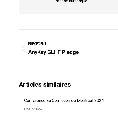
monde numérique.
Navigation
article
PRÉCÉDENT
Article
AnyKey GLHF Pledge
précédent
:
Articles similaires
Conférence au Comiccon de Montréal 2024
02/07/2024