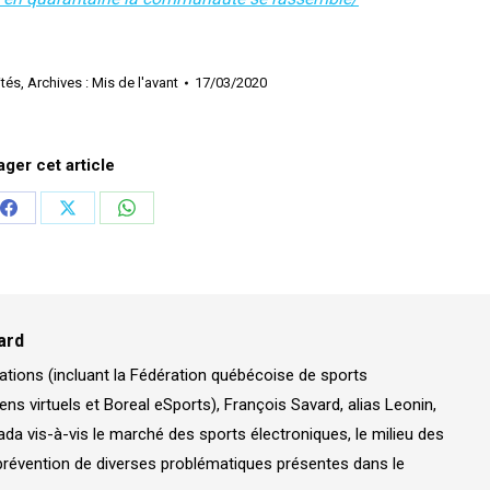
ités
,
Archives : Mis de l'avant
17/03/2020
ager cet article
er
Partager
Partager
Partager
sur
sur
sur
In
Facebook
X
WhatsApp
ard
ations (incluant la Fédération québécoise de sports
ens virtuels et Boreal eSports), François Savard, alias Leonin,
a vis-à-vis le marché des sports électroniques, le milieu des
prévention de diverses problématiques présentes dans le