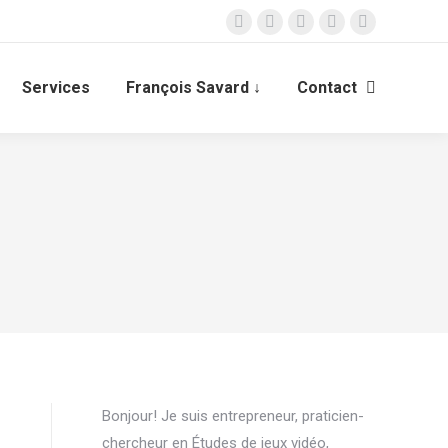
LinkedIn
Facebook
ResearchGate
Instagram
X
page
page
page
page
page
opens
opens
opens
opens
opens
Services
François Savard ↓
Contact
Recherche
in
in
in
in
in
:
new
new
new
new
new
window
window
window
window
window
Bonjour! Je suis entrepreneur, praticien-
chercheur en Études de jeux vidéo,