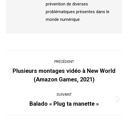
prévention de diverses
problématiques présentes dans le
monde numérique.
Navigation
PRÉCÉDENT
article
Plusieurs montages vidéo à New World
Article
(Amazon Games, 2021)
précédent
:
SUIVANT
Article
Balado « Plug ta manette »
suivant
: