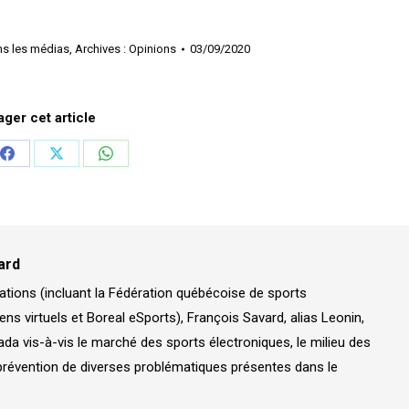
ns les médias
,
Archives : Opinions
03/09/2020
ager cet article
er
Partager
Partager
Partager
sur
sur
sur
In
Facebook
X
WhatsApp
ard
ations (incluant la Fédération québécoise de sports
ens virtuels et Boreal eSports), François Savard, alias Leonin,
a vis-à-vis le marché des sports électroniques, le milieu des
prévention de diverses problématiques présentes dans le