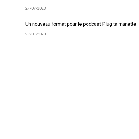
24/07/2023
Un nouveau format pour le podcast Plug ta manette
27/03/2023