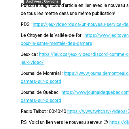
Archives : Opinions
Puisqu’il s’agit tous d’article en lien avec le nouveau 
de tous les mettre dans une même publication!
RDS :
https://jeuxvideo.rds.ca/un-nouveau-service-de-
Le Citoyen de la Vallée-de-l’or :
https://www.lecitoye
pour-la-sante-mentale-des-gamers
Jeux.ca :
https://jeux.ca/jeux-video/discord-comme-o
jeux-video/
Journal de Montréal :
https://www.journaldemontreal.
gamers-sur-discord
Journal de Québec :
https://www.journaldequebec.com
gamers-sur-discord
Radio Talbot : 00:40:40
https://www.twitch.tv/videos
P.S. Voici un lien vers le nouveau serveur 😉
https://