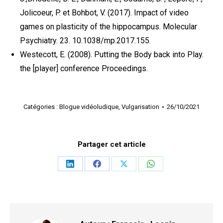
Jolicoeur, P. et Bohbot, V. (2017). Impact of video
games on plasticity of the hippocampus. Molecular
Psychiatry. 23. 10.1038/mp.2017.155.
Westecott, E. (2008). Putting the Body back into Play.
the [player] conference Proceedings.
Catégories :
Blogue vidéoludique
,
Vulgarisation
26/10/2021
Partager cet article
Partager
Partager
Partager
Partager
sur
sur
sur
sur
LinkedIn
Facebook
X
WhatsApp