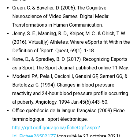
Green, C. & Bavelier, D. (2006). The Cognitive
Neuroscience of Video Games. Digital Media:
Transformations in Human Communication.
Jenny, S. E., Manning, R. D., Keiper, M. C., & Olrich, T. W.
(2016). Virtual(ly) Athletes: Where eSports fit Within the
Definition of ‘Sport’. Quest, 69(1), 1-18.
Kane, D., & Spradley, B. D. (2017). Recognizing Esports
as a Sport. The Sport Journal, published online 11 May.
Modesti PA, Pela I, Cecioni I, Gensini GF, Serneri GG, &
Bartolozzi G. (1994). Changes in blood pressure
reactivity and 24-hour blood pressure profile occurring
at puberty. Angiology. 1994 Jun;45(6):443-50.
Office québécois de la langue française (2009) Fiche
terminologique : sport électronique.
http://gdt.oqlf.gouv.qc.ca/ficheOqlf.aspx?
Id_Fiche=26502177
(consulté le 23 octobre 2021)