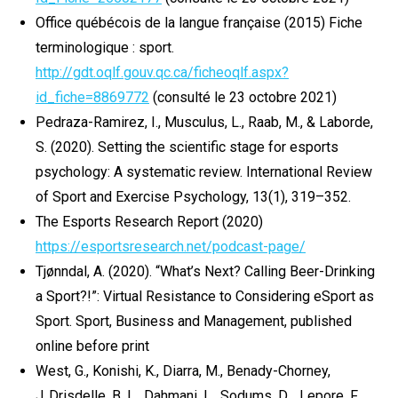
Office québécois de la langue française (2015) Fiche
terminologique : sport.
http://gdt.oqlf.gouv.qc.ca/ficheoqlf.aspx?
id_fiche=8869772
(consulté le 23 octobre 2021)
Pedraza-Ramirez, I., Musculus, L., Raab, M., & Laborde,
S. (2020). Setting the scientific stage for esports
psychology: A systematic review. International Review
of Sport and Exercise Psychology, 13(1), 319–352.
The Esports Research Report (2020)
https://esportsresearch.net/podcast-page/
Tjønndal, A. (2020). “What’s Next? Calling Beer-Drinking
a Sport?!”: Virtual Resistance to Considering eSport as
Sport. Sport, Business and Management, published
online before print
West, G., Konishi, K., Diarra, M., Benady-Chorney,
J.,Drisdelle, B. L., Dahmani, L., Sodums, D. , Lepore, F.,