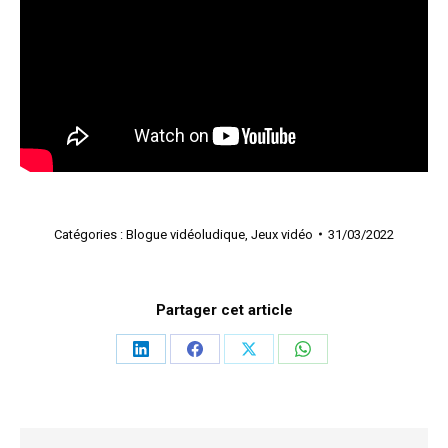
Catégories :
Blogue vidéoludique
,
Jeux vidéo
31/03/2022
Partager cet article
Partager
Partager
Partager
Partager
sur
sur
sur
sur
LinkedIn
Facebook
X
WhatsApp