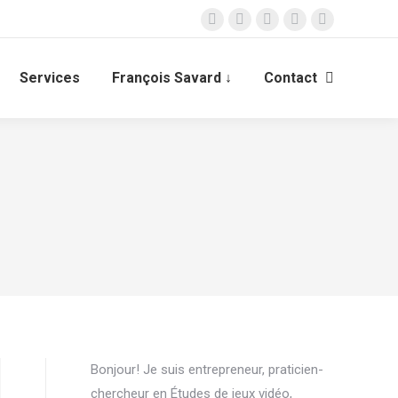
LinkedIn
Facebook
ResearchGate
Instagram
X
page
page
page
page
page
opens
opens
opens
opens
opens
Services
François Savard ↓
Contact
Recherche
in
in
in
in
in
:
new
new
new
new
new
window
window
window
window
window
Bonjour! Je suis entrepreneur, praticien-
chercheur en Études de jeux vidéo,