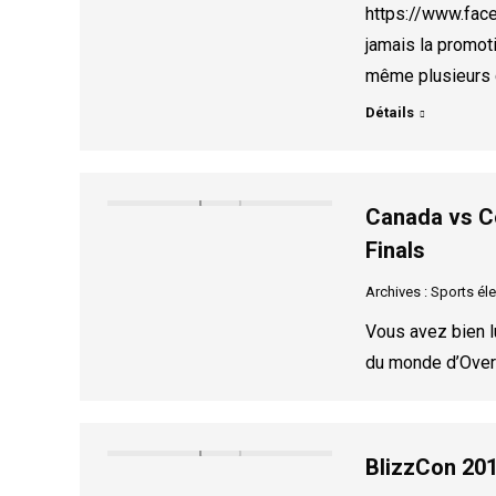
https://www.fa
jamais la promoti
même plusieurs c
Détails
Canada vs C
Finals
Archives : Sports él
Vous avez bien lu
du monde d’Overw
BlizzCon 201