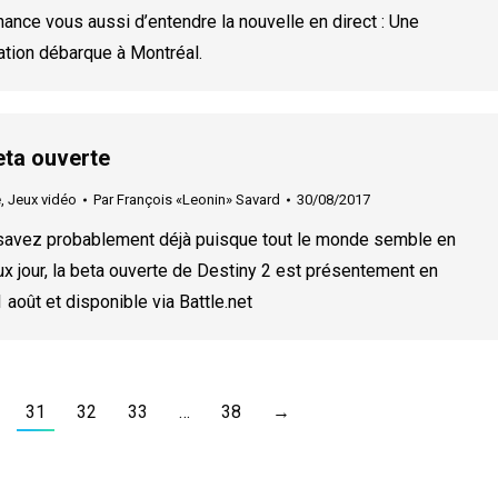
hance vous aussi d’entendre la nouvelle en direct : Une
ation débarque à Montréal.
eta ouverte
e
,
Jeux vidéo
Par
François «Leonin» Savard
30/08/2017
avez probablement déjà puisque tout le monde semble en
ux jour, la beta ouverte de Destiny 2 est présentement en
 août et disponible via Battle.net
31
32
33
…
38
→