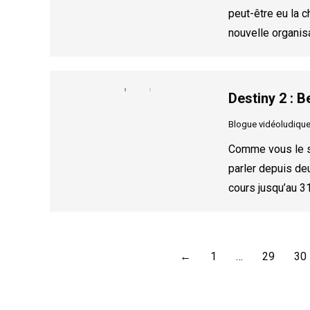
peut-être eu la c
nouvelle organis
Destiny 2 : B
Blogue vidéoludiqu
Comme vous le s
parler depuis de
cours jusqu’au 31
←
1
…
29
30