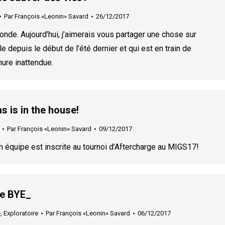
Par
François «Leonin» Savard
26/12/2017
onde. Aujourd’hui, j’aimerais vous partager une chose sur
lle depuis le début de l’été dernier et qui est en train de
nure inattendue.
 is in the house!
Par
François «Leonin» Savard
09/12/2017
on équipe est inscrite au tournoi d’Aftercharge au MIGS17!
e BYE_
e
,
Exploratoire
Par
François «Leonin» Savard
06/12/2017