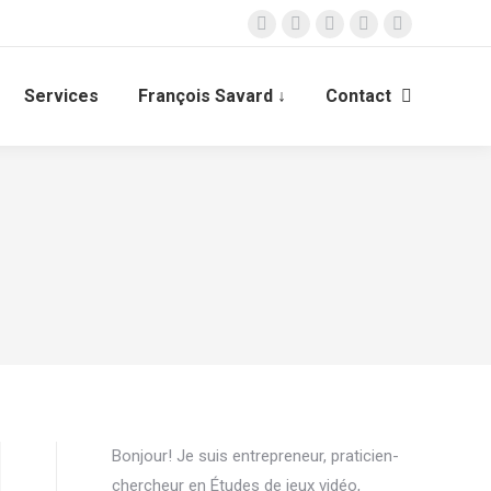
LinkedIn
Facebook
ResearchGate
Instagram
X
page
page
page
page
page
opens
opens
opens
opens
opens
Services
François Savard ↓
Contact
Recherche
in
in
in
in
in
:
new
new
new
new
new
window
window
window
window
window
Bonjour! Je suis entrepreneur, praticien-
chercheur en Études de jeux vidéo,