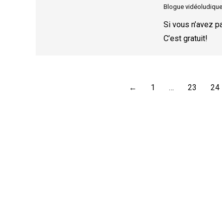
Blogue vidéoludiqu
Si vous n’avez p
C’est gratuit!
←
1
…
23
24