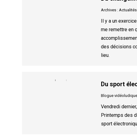
Archives : Actualités
Il y a un exercic
me remettre en q
accomplissements
des décisions con
lieu.
Du sport éle
Blogue vidéoludiqu
Vendredi dernier,
Printemps des d
sport électroniq